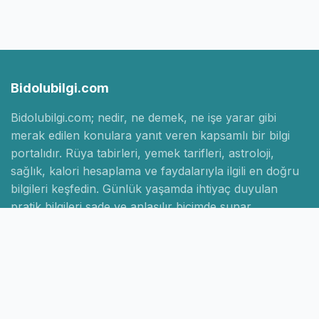
Bidolubilgi.com
Bidolubilgi.com; nedir, ne demek, ne işe yarar gibi
merak edilen konulara yanıt veren kapsamlı bir bilgi
portalıdır. Rüya tabirleri, yemek tarifleri, astroloji,
sağlık, kalori hesaplama ve faydalarıyla ilgili en doğru
bilgileri keşfedin. Günlük yaşamda ihtiyaç duyulan
pratik bilgileri sade ve anlaşılır biçimde sunar.
Hızlı Linkler
Ana Sayfa
Hakkımızda