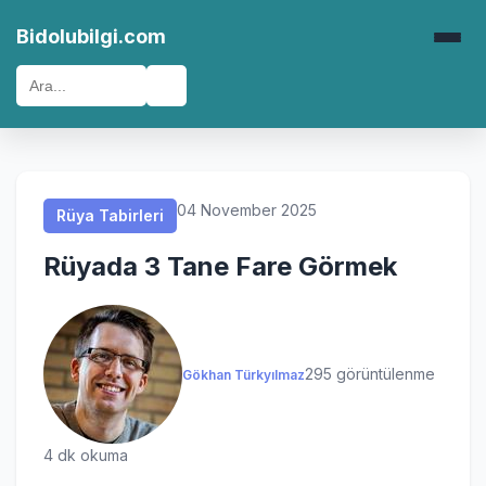
Rüya Tabirleri
Rüya Tabirleri
Rüya Tabirleri
Rüya Tabirleri
Bidolubilgi.com
🔍
04 November 2025
Rüya Tabirleri
Rüyada 3 Tane Fare Görmek
295 görüntülenme
Gökhan Türkyılmaz
4 dk okuma