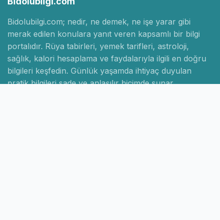
Bidolubilgi.com
Bidolubilgi.com; nedir, ne demek, ne işe yarar gibi
merak edilen konulara yanıt veren kapsamlı bir bilgi
portalıdır. Rüya tabirleri, yemek tarifleri, astroloji,
sağlık, kalori hesaplama ve faydalarıyla ilgili en doğru
bilgileri keşfedin. Günlük yaşamda ihtiyaç duyulan
pratik bilgileri sade ve anlaşılır biçimde sunar.
Hızlı Linkler
Ana Sayfa
Hakkımızda
İletişim
Gizlilik Politikası