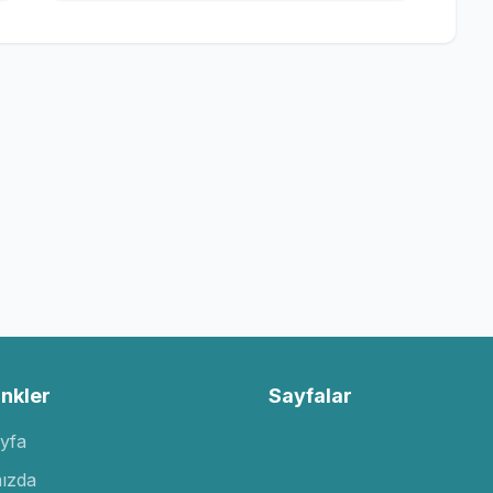
inkler
Sayfalar
yfa
ızda