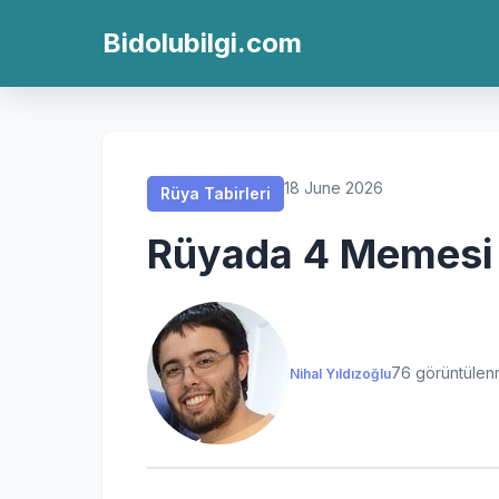
Rüya Tabirleri
Rüya Tabirleri
Rüya Tabirleri
Rüya Tabirleri
Bidolubilgi.com
18 June 2026
Rüya Tabirleri
Rüyada 4 Memesi
76 görüntüle
Nihal Yıldızoğlu