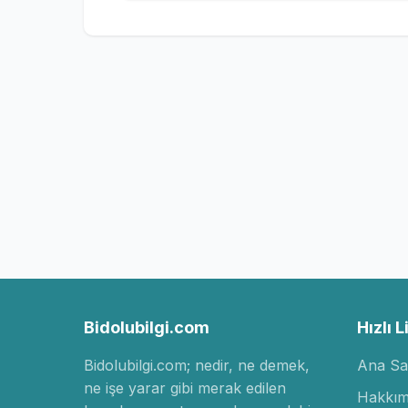
Bidolubilgi.com
Hızlı L
Bidolubilgi.com; nedir, ne demek,
Ana Sa
ne işe yarar gibi merak edilen
Hakkım