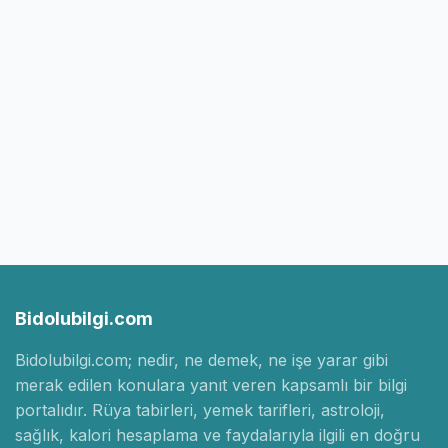
Bidolubilgi.com
Bidolubilgi.com; nedir, ne demek, ne işe yarar gibi
merak edilen konulara yanıt veren kapsamlı bir bilgi
portalıdır. Rüya tabirleri, yemek tarifleri, astroloji,
sağlık, kalori hesaplama ve faydalarıyla ilgili en doğru