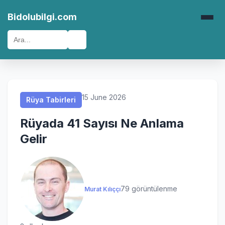
Rüya Tabirleri
Rüya Tabirleri
Rüya Tabirleri
Rüya Tabirleri
Bidolubilgi.com
🔍
15 June 2026
Rüya Tabirleri
Rüyada 41 Sayısı Ne Anlama
Gelir
79 görüntülenme
Murat Kılıççı