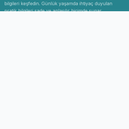
bilgileri keşfedin. Günlük yaşamda ihtiyaç duyulan
pratik bilgileri sade ve anlaşılır biçimde sunar.
Hızlı Linkler
Ana Sayfa
Hakkımızda
İletişim
Gizlilik Politikası
Sayfalar
Kategoriler