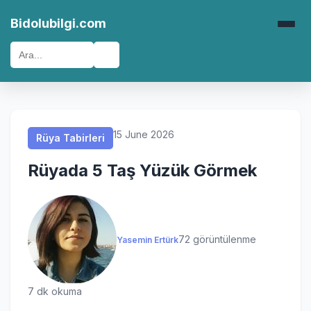
Rüya Tabirleri
Rüya Tabirleri
Rüya Tabirleri
Rüya Tabirleri
Bidolubilgi.com
🔍
15 June 2026
Rüya Tabirleri
Rüyada 5 Taş Yüzük Görmek
72 görüntülenme
Yasemin Ertürk
7 dk okuma