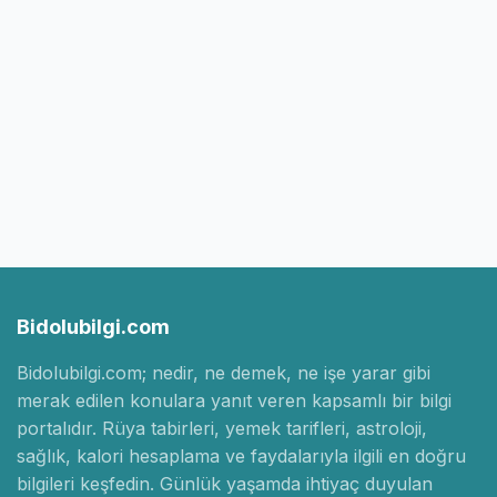
Bidolubilgi.com
Bidolubilgi.com; nedir, ne demek, ne işe yarar gibi
merak edilen konulara yanıt veren kapsamlı bir bilgi
portalıdır. Rüya tabirleri, yemek tarifleri, astroloji,
sağlık, kalori hesaplama ve faydalarıyla ilgili en doğru
bilgileri keşfedin. Günlük yaşamda ihtiyaç duyulan