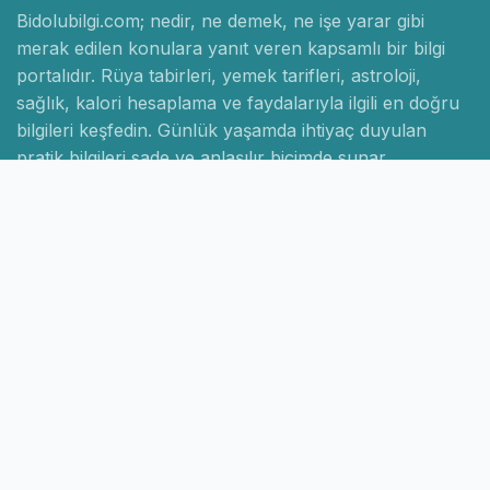
Bidolubilgi.com; nedir, ne demek, ne işe yarar gibi
merak edilen konulara yanıt veren kapsamlı bir bilgi
portalıdır. Rüya tabirleri, yemek tarifleri, astroloji,
sağlık, kalori hesaplama ve faydalarıyla ilgili en doğru
bilgileri keşfedin. Günlük yaşamda ihtiyaç duyulan
pratik bilgileri sade ve anlaşılır biçimde sunar.
Hızlı Linkler
Ana Sayfa
Hakkımızda
İletişim
Gizlilik Politikası
Sayfalar