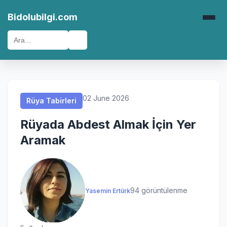
Rüya Tabirleri
Rüya Tabirleri
Rüya Tabirleri
Rüya Tabirleri
Bidolubilgi.com
🔍
02 June 2026
Rüya Tabirleri
Rüyada Abdest Almak İçin Yer
Aramak
94 görüntülenme
Yasemin Ertürk