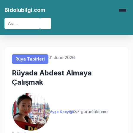
Rüya Tabirleri
Rüya Tabirleri
Rüya Tabirleri
Rüya Tabirleri
Bidolubilgi.com
🔍
01 June 2026
Rüya Tabirleri
Rüyada Abdest Almaya
Çalışmak
87 görüntülenme
Ayşe Koçyiğit