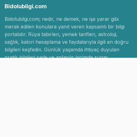
Bidolubilgi.com
Bidolubilgi.com; nedir, ne demek, ne işe yarar gibi
merak edilen konulara yanıt veren kapsamlı bir bilgi
portalıdır. Rüya tabirleri, yemek tarifleri, astroloji,
sağlık, kalori hesaplama ve faydalarıyla ilgili en doğru
bilgileri keşfedin. Günlük yaşamda ihtiyaç duyulan
pratik bilgileri sade ve anlaşılır biçimde sunar.
Hızlı Linkler
Ana Sayfa
Hakkımızda
İletişim
Gizlilik Politikası