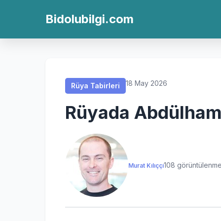
Rüya Tabirleri
Rüya Tabirleri
Rüya Tabirleri
Rüya Tabirleri
Bidolubilgi.com
18 May 2026
Rüya Tabirleri
Rüyada Abdülham
108 görüntülenm
Murat Kılıççı