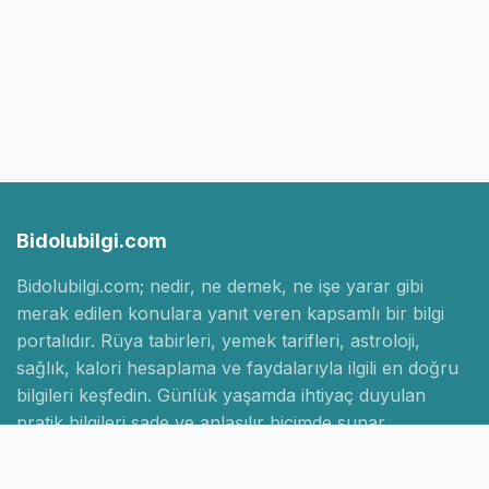
Bidolubilgi.com
Bidolubilgi.com; nedir, ne demek, ne işe yarar gibi
merak edilen konulara yanıt veren kapsamlı bir bilgi
portalıdır. Rüya tabirleri, yemek tarifleri, astroloji,
sağlık, kalori hesaplama ve faydalarıyla ilgili en doğru
bilgileri keşfedin. Günlük yaşamda ihtiyaç duyulan
pratik bilgileri sade ve anlaşılır biçimde sunar.