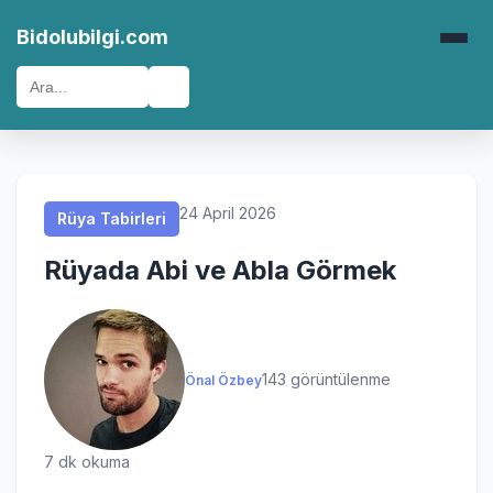
Rüya Tabirleri
Rüya Tabirleri
Rüya Tabirleri
Rüya Tabirleri
Bidolubilgi.com
🔍
24 April 2026
Rüya Tabirleri
Rüyada Abi ve Abla Görmek
143 görüntülenme
Önal Özbey
7 dk okuma