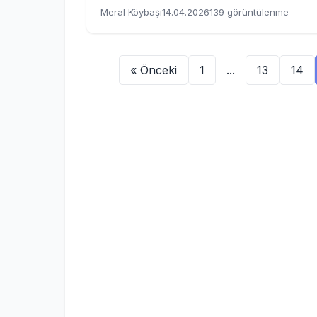
Meral Köybaşı
14.04.2026
139 görüntülenme
« Önceki
1
...
13
14