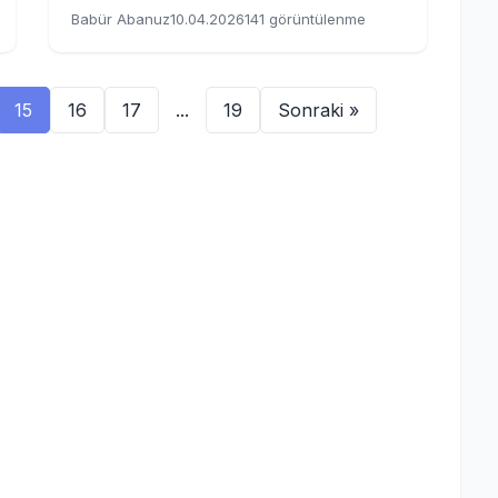
Babür Abanuz
10.04.2026
141 görüntülenme
15
16
17
...
19
Sonraki »