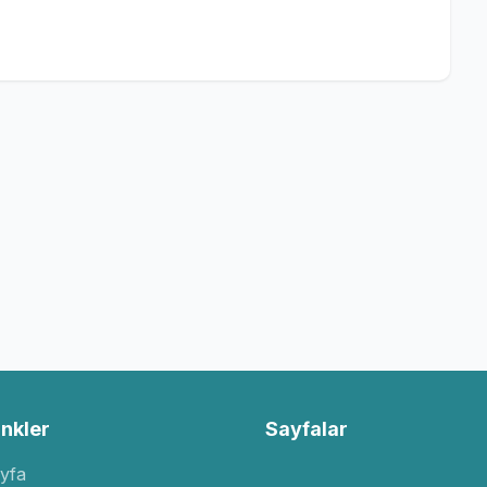
inkler
Sayfalar
yfa