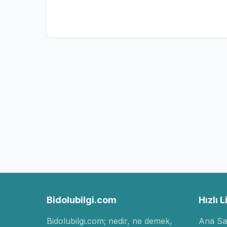
Bidolubilgi.com
Hızlı L
Bidolubilgi.com; nedir, ne demek,
Ana Sa