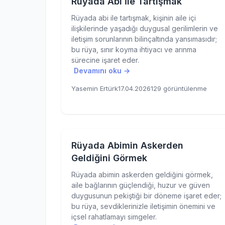
Rüyada Abi İle Tartışmak
Rüyada abi ile tartışmak, kişinin aile içi
ilişkilerinde yaşadığı duygusal gerilimlerin ve
iletişim sorunlarının bilinçaltında yansımasıdır;
bu rüya, sınır koyma ihtiyacı ve arınma
sürecine işaret eder.
Devamını oku →
Yasemin Ertürk
17.04.2026
129 görüntülenme
Rüyada Abimin Askerden
Geldiğini Görmek
Rüyada abimin askerden geldiğini görmek,
aile bağlarının güçlendiği, huzur ve güven
duygusunun pekiştiği bir döneme işaret eder;
bu rüya, sevdiklerinizle iletişimin önemini ve
içsel rahatlamayı simgeler.