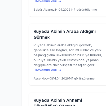
Devamını oku →
Babür Abanuz
14.04.2026
147 görüntülenme
Rüyada Abimin Araba Aldığını
Görmek
Rüyada abimin araba aldığını görmek,
genellikle aile bağları, sorumluluklar ve yeni
başlangıçlarla ilişkilendirilen bir rüya türüdür;
bu rüya, kişinin yakın çevresinde yaşanan
değişimlere dair bilinçaltı mesajlar içerir.
Devamını oku →
Ayşe Koçyiğit
14.04.2026
141 görüntülenme
Rüyada Abimin Annemi