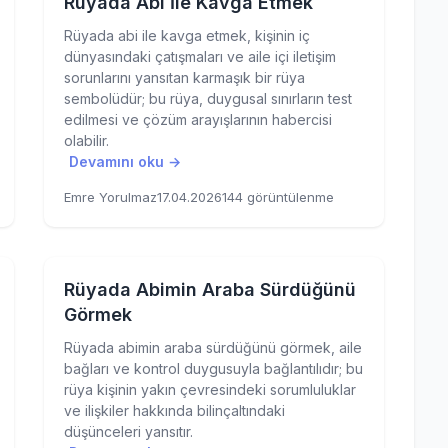
Rüyada Abi İle Kavga Etmek
Rüyada abi ile kavga etmek, kişinin iç
dünyasındaki çatışmaları ve aile içi iletişim
sorunlarını yansıtan karmaşık bir rüya
sembolüdür; bu rüya, duygusal sınırların test
edilmesi ve çözüm arayışlarının habercisi
olabilir.
Devamını oku →
Emre Yorulmaz
17.04.2026
144 görüntülenme
Rüyada Abimin Araba Sürdüğünü
Görmek
Rüyada abimin araba sürdüğünü görmek, aile
bağları ve kontrol duygusuyla bağlantılıdır; bu
rüya kişinin yakın çevresindeki sorumluluklar
ve ilişkiler hakkında bilinçaltındaki
düşünceleri yansıtır.