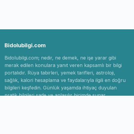
Bidolubilgi.com
Bidolubilgi.com; nedir, ne demek, ne işe yarar gibi
merak edilen konulara yanıt veren kapsamlı bir bilgi
portalıdır. Rüya tabirleri, yemek tarifleri, astroloji,
sağlık, kalori hesaplama ve faydalarıyla ilgili en doğru
bilgileri keşfedin. Günlük yaşamda ihtiyaç duyulan
pratik bilgileri sade ve anlaşılır biçimde sunar.
Hızlı Linkler
Ana Sayfa